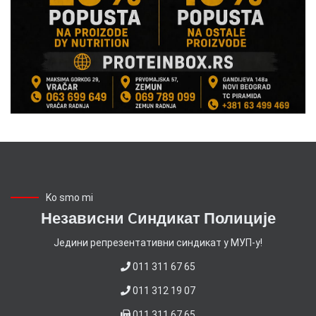
Ko smo mi
Независни Cиндикат Полиције
Jедини репрезентативни синдикат у МУП-у!
011 311 67 65
011 312 19 07
011 311 67 65