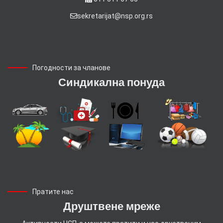
sekretarijat@nsp.org.rs
Погодности за чланове
Синдикална понуда
Пратите нас
Друштвене мреже