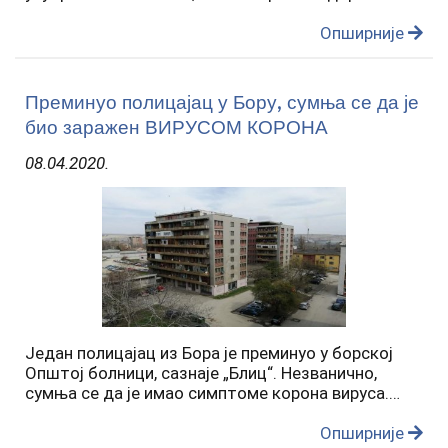
Војске Србије, који су заражени коронавирусом
током вршења радне обавезе, биће лечени у
Опширније
бањама. Кризни штаб за…
Преминуо полицајац у Бору, сумња се да је
био заражен ВИРУСОМ КОРОНА
08.04.2020.
Један полицајац из Бора је преминуо у борској
Општој болници, сазнаје „Блиц“. Незванично,
сумња се да је имао симптоме корона вируса.
Заменик командира Штаба за ванредне ситуације
града Бора Данијел Алексић изјавио је да је у
Опширније