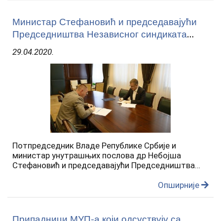
Министар Стефановић и председавајући
Председништва Независног синдиката
полиције потписали Анекс Посебног
29.04.2020.
колективног уговора
Потпредседник Владе Републике Србије и
министар унутрашњих послова др Небојша
Стефановић и председавајући Председништва
Независног синдиката полиције Велимир Лукић
потписали су данас Анекс Посебног колективног
Опширније
уговора за полицијске…
Припадници МУП-а који одсуствују са