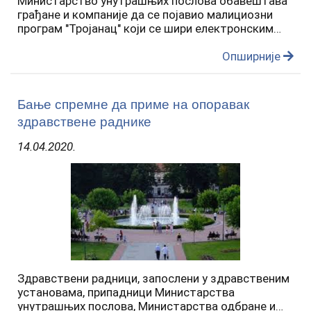
Министарство унутрашњих послова обавештава
грађане и компаније да се појавио малициозни
програм "Тројанац" који се шири електронским
порукама послатим са наводне имејл адресе
МУП-а invitations@mup.gov.rs и упозорава их да
Опширније
такву…
Бање спремне да приме на опоравак
здравствене раднике
14.04.2020.
Здравствени радници, запослени у здравственим
установама, припадници Министарства
унутрашњих послова, Министарства одбране и