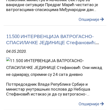
ванредне ситуације Предраг Марић честитао је
ватрогасцима-спасиоцима Међународни дан
ватрогасаца и захвалио им на одговорном и
несебичном залагању, труду и пожртвованости
Опширније
којим се истичу, а све у…
11.500 ИНТЕРВЕНЦИЈА ВАТРОГАСНО-
СПАСИЛАЧКЕ ЈЕДИНИЦЕ Стефановић:
Они никад не одмарају, спремни су 24 сата
04.05.2020.
дневно
Потпредседник Владе Републике Србије и
министар унутрашњих послова др Небојша
Стефановић истакао је да су ватрогасно-
спасилачке јединице од почетка године имале
више од 11.500 интервенција и најавио да ће МУП
Опширније
наставити са инвестицијима у…