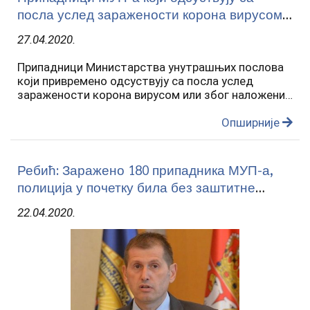
посла услед заражености корона вирусом
или због мера изолације примиће пуну
27.04.2020.
плату за тај период
Припадници Министарства унутрашњих послова
који привремено одсуствују са посла услед
заражености корона вирусом или због наложених
мера изолације или самоизолације у вези са том
болешћу, примиће пуну плату за тај период и
Опширније
важиће им све…
Ребић: Заражено 180 припадника МУП-а,
полиција у почетку била без заштитне
опреме
22.04.2020.