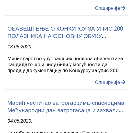
Опширније
ОБАВЕШТЕЊЕ О КОНКУРСУ ЗА УПИС 200
ПОЛАЗНИКА НА ОСНОВНУ ОБУКУ
ПРИПАДНИКА ВАТРОГАСНО –
13.05.2020.
СПАСИЛАЧКИХ ЈЕДИНИЦА
Министарство унутрашњих послова обавештава
кандидате, који нису били у могућности да
предају документацију по Конкурсу за упис 200
полазника на Основну обуку припадника
ватрогасно – спасилачких јединица, објављеном
Опширније
05. марта 2020. године у…
Марић честитао ватрогасцима-спасиоцима
Међународни дан ватрогасаца и захвалио
им на несебичном залагању, труду и
04.05.2020.
пожртвованости
Помоћник министра и начелник Сектора за