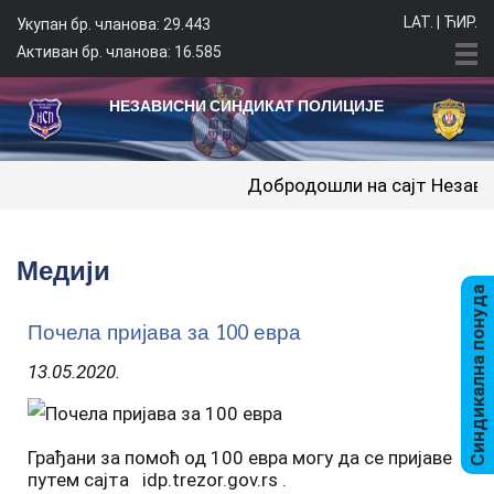
LAT.
|
ЋИР.
Укупан бр. чланова: 29.443
Активан бр. чланова: 16.585
НЕЗАВИСНИ СИНДИКАТ ПОЛИЦИЈЕ
Добродошли на сајт Независног синди
Медији
Синдикална понуда
Почела пријава за 100 евра
13.05.2020.
Грађани за помоћ од 100 евра могу да се пријаве
путем сајта idp.trezor.gov.rs .