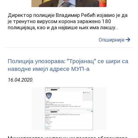
Директор полиције Владимир Ребић изјавио је да
је тренутно вирусом корона заражено 180
полицијаца, као и да највише њих има лакшу
клиничку слику. Ребић је за ТВ Пинк казао да
петоро службеника има упалу плућа, троје
Опширније
отежано дишу, један је на…
Полиција упозорава: "Тројанац" се шири са
наводне имејл адресе МУП-а
16.04.2020.