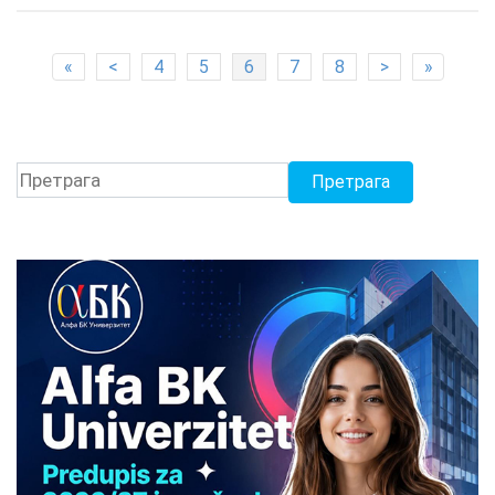
претходна три…
«
<
4
5
6
7
8
>
»