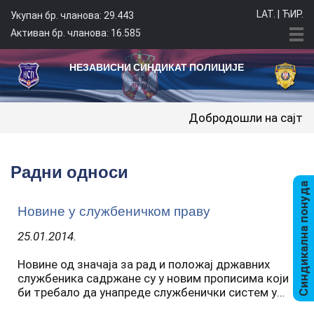
LAT.
|
ЋИР.
Укупан бр. чланова: 29.443
Активан бр. чланова: 16.585
НЕЗАВИСНИ СИНДИКАТ ПОЛИЦИЈЕ
Добродошли на сајт Независно
Радни односи
Синдикална понуда
Новине у службеничком праву
25.01.2014.
Новине од значаја за рад и положај државних
службеника садржане су у новим прописима који
би требало да унапреде службенички систем у
Републици Србији , уједначе радноправни положај