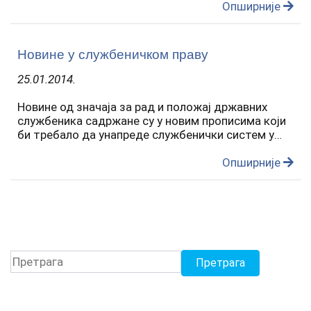
свих државних службеника и доследном
Опширније
применом оправдају…
Новине у службеничком праву
25.01.2014.
Новине од значаја за рад и положај државних
службеника садржане су у новим прописима који
би требало да унапреде службенички систем у
Републици Србији , уједначе радноправни положај
свих државних службеника и доследном
Опширније
применом оправдају…