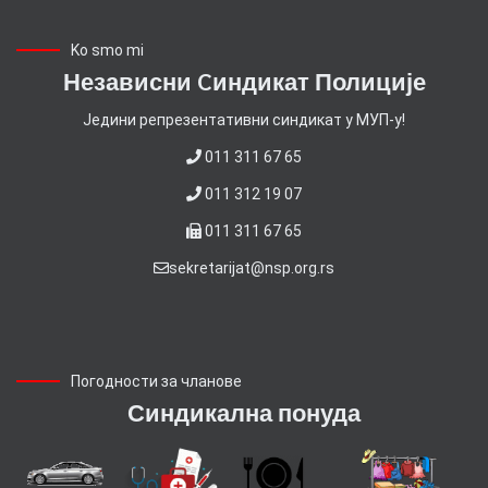
Ko smo mi
Независни Cиндикат Полиције
Jедини репрезентативни синдикат у МУП-у!
011 311 67 65
011 312 19 07
011 311 67 65
sekretarijat@nsp.org.rs
Погодности за чланове
Синдикална понуда