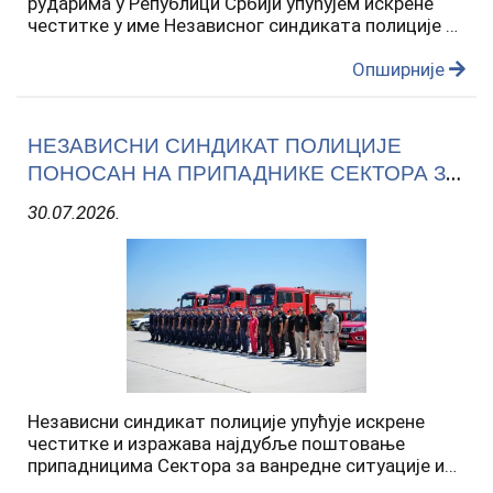
рударима у Републици Србији упућујем искрене
честитке у име Независног синдиката полиције и
у своје лично име. Ваш позив је један од најтежих
и најодговорнијих, а својим радом,
Опширније
пожртвованошћу и…
НЕЗАВИСНИ СИНДИКАТ ПОЛИЦИЈЕ
ПОНОСАН НА ПРИПАДНИКЕ СЕКТОРА ЗА
ВАНРЕДНЕ СИТУАЦИЈЕ И
30.07.2026.
ХЕЛИКОПТЕРСКЕ ЈЕДИНИЦЕ МУП-а
Независни синдикат полиције упућује искрене
честитке и изражава најдубље поштовање
припадницима Сектора за ванредне ситуације и
Хеликоптерске јединице Министарства