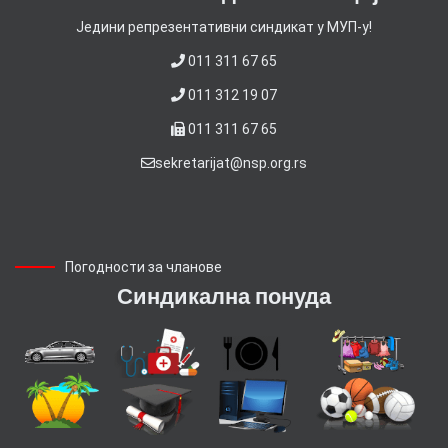
Jедини репрезентативни синдикат у МУП-у!
011 311 67 65
011 312 19 07
011 311 67 65
sekretarijat@nsp.org.rs
Погодности за чланове
Синдикална понуда