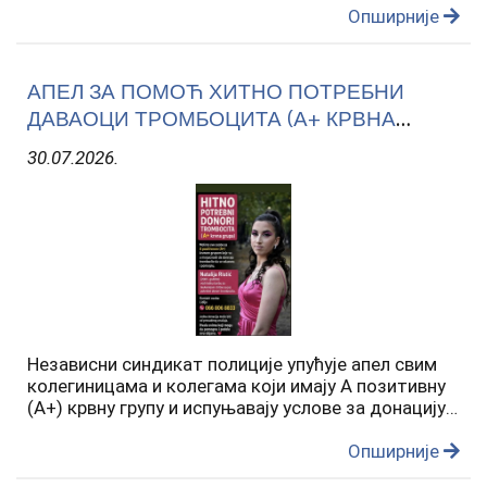
унутрашњих послова, који су отпутовали у
Опширније
Краљевину Шпанију како би учествовали…
АПЕЛ ЗА ПОМОЋ ХИТНО ПОТРЕБНИ
ДАВАОЦИ ТРОМБОЦИТА (А+ КРВНА
ГРУПА)
30.07.2026.
Независни синдикат полиције упућује апел свим
колегиницама и колегама који имају А позитивну
(А+) крвну групу и испуњавају услове за донацију
тромбоцита, да се одазову и помогну Наталији
Ристић (2005. годиште), која води тешку и
Опширније
неизвесну…