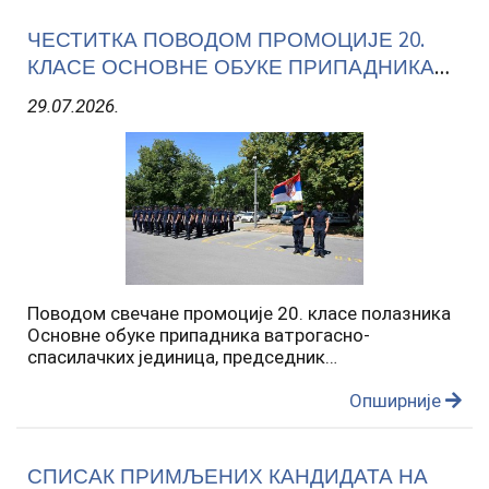
ЧЕСТИТКА ПОВОДОМ ПРОМОЦИЈЕ 20.
КЛАСЕ ОСНОВНЕ ОБУКЕ ПРИПАДНИКА
ВАТРОГАСНО-СПАСИЛАЧКИХ ЈЕДИНИЦА
29.07.2026.
Поводом свечане промоције 20. класе полазника
Основне обуке припадника ватрогасно-
спасилачких јединица, председник
Председништва Независног синдиката полиције
Горан Лазић, у име Независног синдиката
Опширније
полиције и у своје лично име, упућује…
СПИСАК ПРИМЉЕНИХ КАНДИДАТА НА