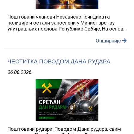
Поштовани чланови Независног синдиката
полиције и остали запослени у Министарству
унутрашњих послова Републике Србије, На основу
добијених информација од надлежних служби
Министарства унутрашњих послова,
Опширније
обавештавамо вас да ће исплата накнаде…
ЧЕСТИТКА ПОВОДОМ ДАНА РУДАРА
06.08.2026.
Поштовани рудари, Поводом Дана рудара, свим