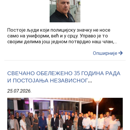
Постоје људи који полицијску значку не носе
само на униформи, већ и у срцу. Управо је то
својим делима још једном потврдио наш члан,
инспектор Полицијске управе у Врању Далибор
Златковић, који је и ван радног времена остао
Опширније
доследан заклетви…
СВЕЧАНО ОБЕЛЕЖЕНО 35 ГОДИНА РАДА
И ПОСТОЈАЊА НЕЗАВИСНОГ
СИНДИКАТА ПОЛИЦИЈЕ
25.07.2026.