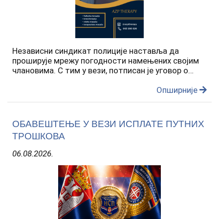
Независни синдикат полиције наставља да
проширује мрежу погодности намењених својим
члановима. С тим у вези, потписан је уговор о
сарадњи са AZP Therapy, амбулантом за
рехабилитацију у Београду, чиме су члановима
Опширније
Независног синдиката полиције…
ОБАВЕШТЕЊЕ У ВЕЗИ ИСПЛАТЕ ПУТНИХ
ТРОШКОВА
06.08.2026.