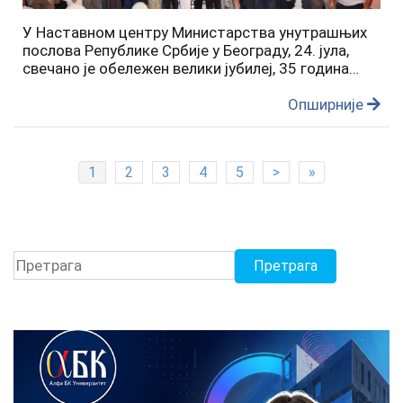
У Наставном центру Министарства унутрашњих
послова Републике Србије у Београду, 24. јула,
свечано је обележен велики јубилеј, 35 година
рада и постојања Независног синдиката полиције,
најбројније синдикалне организације у
Опширније
Министарству…
1
2
3
4
5
>
»