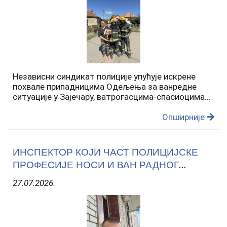
Независни синдикат полиције упућује искрене
похвале припадницима Одељења за ванредне
ситуације у Зајечару, ватрогасцима-спасиоцима
Владану Цветковићу и Урошу Вучићу, који су 25.
јула, око 9.50 часова, у селу Грљан-град Зајечар,
Опширније
својом брзом,…
ИНСПЕКТОР КОЈИ ЧАСТ ПОЛИЦИЈСКЕ
ПРОФЕСИЈЕ НОСИ И ВАН РАДНОГ
ВРЕМЕНА
27.07.2026.