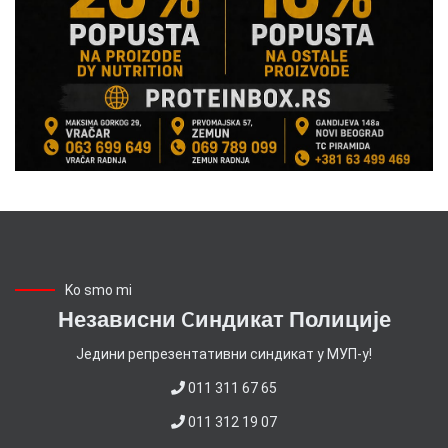
Ko smo mi
Независни Cиндикат Полиције
Jедини репрезентативни синдикат у МУП-у!
011 311 67 65
011 312 19 07