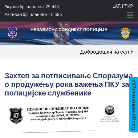
LAT.
|
ЋИР.
Укупан бр. чланова: 29.443
Активан бр. чланова: 16.585
НЕЗАВИСНИ СИНДИКАТ ПОЛИЦИЈЕ
Добродошли на сајт Независног 
Захтев за потписивање Споразума
о продужењу рока важења ПКУ за
Синдикална понуда
полицијске службенике