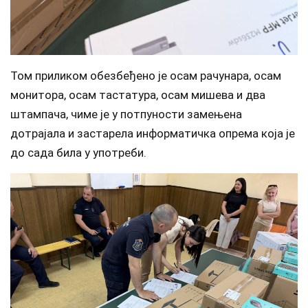
Том приликом обезбеђено је осам рачунара, осам
монитора, осам тастатура, осам мишева и два
штампача, чиме је у потпуности замењена
дотрајала и застарела информатичка опрема која је
до сада била у употреби.