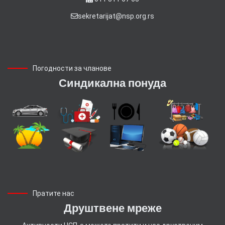
sekretarijat@nsp.org.rs
Погодности за чланове
Синдикална понуда
Пратите нас
Друштвене мреже