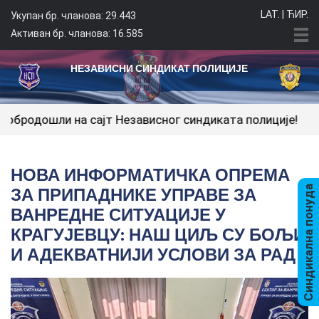
LAT.
|
ЋИР.
Укупан бр. чланова: 29.443
Активан бр. чланова: 16.585
НЕЗАВИСНИ СИНДИКАТ ПОЛИЦИЈЕ
на сајт Независног синдиката полиције!
НОВА ИНФОРМАТИЧКА ОПРЕМА
ЗА ПРИПАДНИКЕ УПРАВЕ ЗА
Синдикална понуда
ВАНРЕДНЕ СИТУАЦИЈЕ У
КРАГУЈЕВЦУ: НАШ ЦИЉ СУ БОЉИ
И АДЕКВАТНИЈИ УСЛОВИ ЗА РАД