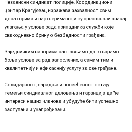
Независни синдикат полиције, Координациони
центар Крагујевац изражава захвалност свим
донаторима и партнерима који су препознали значај
улагања у услове рада припадника служби које
свакодневно брину о безбедности грађана.
Заједничким напорима настављамо да стварамо
боље услове за рад запослених, а самим тим и
квалитетнију и ефикаснију услугу за све грађане.
Солидарност, сарадња и посвећеност остају
темељи синдикалног деловања и гаранција да ће
интереси наших чланова и убудуће бити успешно
заступани и унапређивани.