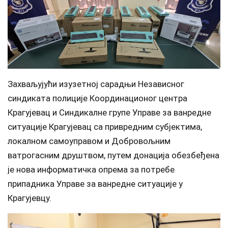
Захваљујући изузетној сарадњи Независног
синдиката полиције Координационог центра
Крагујевац и Синдикалне групе Управе за ванредне
ситуације Крагујевац са привредним субјектима,
локалном самоуправом и Добровољним
ватрогасним друштвом, путем донација обезбеђена
је нова информатичка опрема за потребе
припадника Управе за ванредне ситуације у
Крагујевцу.