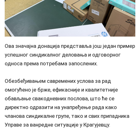
Ова значајна донација представља још један пример
успешног синдикалног деловања и одговорног
односа према потребама запослених.
Обезбеђивањем савремених услова за рад
омогућено је брже, ефикасније и квалитетније
обављање свакодневних послова, што ће се
директно одразити на унапређење рада како
чланова синдикалне групе, тако и свих припадника
Управе за ванредне ситуације у Крагујевцу.