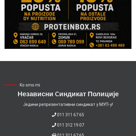
Ko smo mi
Независни Cиндикат Полиције
Jедини репрезентативни синдикат у МУП-у!
011 311 67 65
011 312 19 07
011 311 67 65