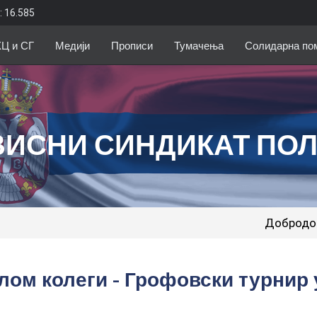
: 16.585
КЦ и СГ
Медији
Прописи
Тумачења
Солидарна по
ВИСНИ СИНДИКАТ ПО
Добродошли на сајт Неза
лом колеги - Грофовски турнир 