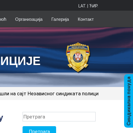
LAT.
|
ЋИР.
моћ
Организација
Галерија
Контакт
ЛИЦИЈЕ
Синдикална понуда
висног синдиката полиције!
у