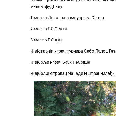
малом фудбалу.
1.место Локална самоуправа Сента
2.место ПС Сента
3.место ПС Ада -
-Најстарији играч турнира Сабо Палоц Ге
-Најбољи играч Баук Небојша
-Најбољи стрелац Чанади Иштван-млађи