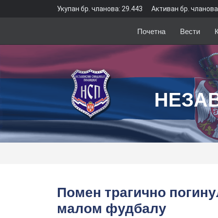
Укупан бр. чланова: 29.443
Активан бр. чланова
Почетна
Вести
НЕЗА
Помен трагично погину
малом фудбалу