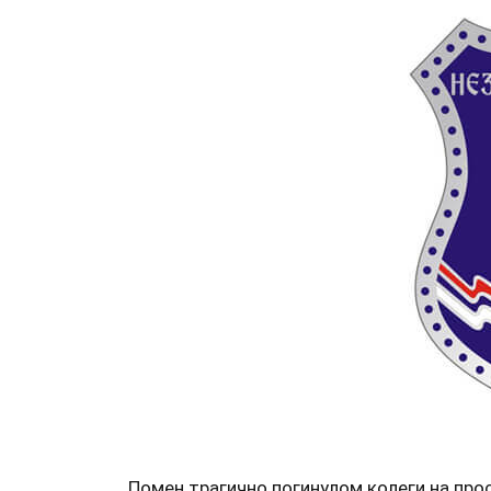
Помен трагично погинулом колеги на про