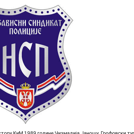
стору КиМ 1989 године Чизмадија Јаношу. Грофовски ту