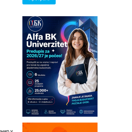
рнир у