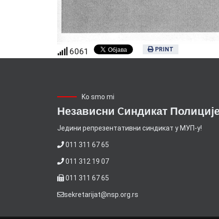
PRINT
6061
Ko smo mi
Независни Cиндикат Полициј
Jедини репрезентативни синдикат у МУП-у!
011 311 67 65
011 312 19 07
011 311 67 65
sekretarijat@nsp.org.rs