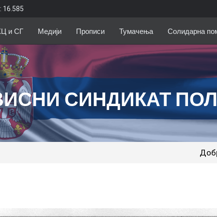
: 16.585
КЦ и СГ
Медији
Прописи
Тумачења
Солидарна по
ВИСНИ СИНДИКАТ ПО
Добродошли на са