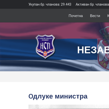
Укупан бр. чланова: 29.443
Активан бр. чланова
Почетна
Вести
НЕЗА
Oдлуке министра