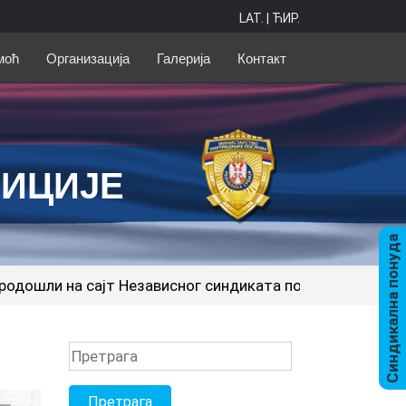
LAT.
|
ЋИР.
моћ
Организација
Галерија
Контакт
ЛИЦИЈЕ
Синдикална понуда
јт Независног синдиката полиције!